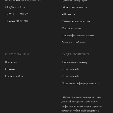
info@burosolo.ru
Чёрно-белая печать
+7 901 910 90 92
УФ печать
+7 4742 31 00 90
Сувенирная продукция
Фотопродукция
Широкоформатная печать
Вывески и таблички
О КОМПАНИИ
БУДЕТ ПОЛЕЗНО
Вакансии
Требования к макету
Отзывы
Скачать прайс
Как нас найти
Скачать прайс
Политика конфидециальности
Обращаем ваше внимание, что
данный интернет-сайт носит
информационный характер и не
является публичной офертой в