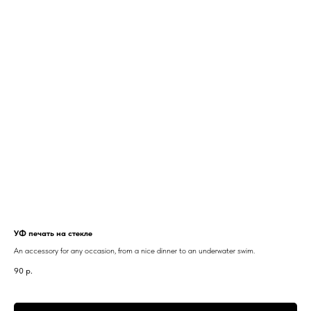
УФ печать на стекле
An accessory for any occasion, from a nice dinner to an underwater swim.
90
р.