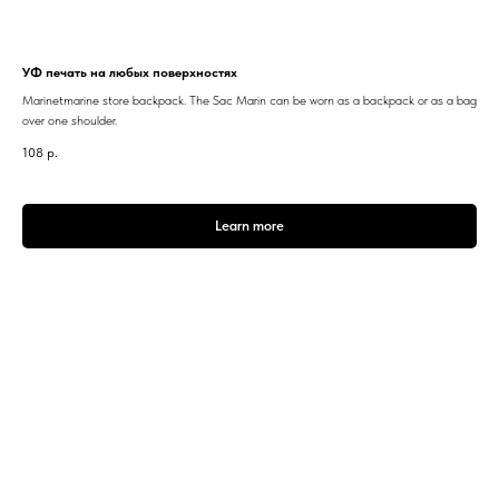
УФ печать на любых поверхностях
Marinetmarine store backpack. The Sac Marin can be worn as a backpack or as a bag
over one shoulder.
108
р.
Learn more