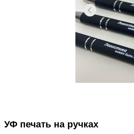
УФ печать на ручках
Печать на ручках — это эффективный
рекламный инструмент, превращающий
простой предмет в мощный носитель бренда.
Использование УФ-печати позволяет
разместить логотип на корпусе или клипсе,
делая сувенир полезным подарком для
клиентов и партнеров. Это экономичный
способ повысить узнаваемость компании и
заявить о себе.