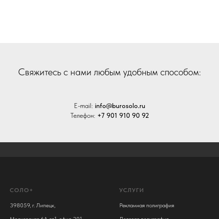
Cвяжитесь с нами любым удобным способом:
E-mail:
info@burosolo.ru
Телефон:
+7 901 910 90 92
СОЛО+
УСЛУГИ
398059, г. Липецк,
Рекламная полиграфия
Московская 6А ст.1, офис 201
Деловая полиграфия