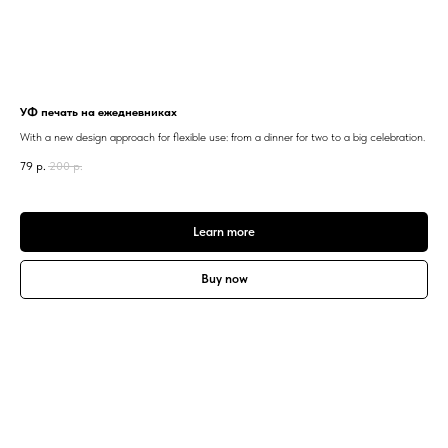
УФ печать на ежедневниках
With a new design approach for flexible use: from a dinner for two to a big celebration.
79
р.
200
р.
Learn more
Buy now