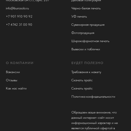
info@burosolo.ru
Чёрно-белая печать
+7 901 910 90 92
УФ печать
+7 4742 31 00 90
Сувенирная продукция
Фотопродукция
Широкоформатная печать
Вывески и таблички
О КОМПАНИИ
БУДЕТ ПОЛЕЗНО
Вакансии
Требования к макету
Отзывы
Скачать прайс
Как нас найти
Скачать прайс
Политика конфидециальности
Обращаем ваше внимание, что
данный интернет-сайт носит
информационный характер и не
является публичной офертой в