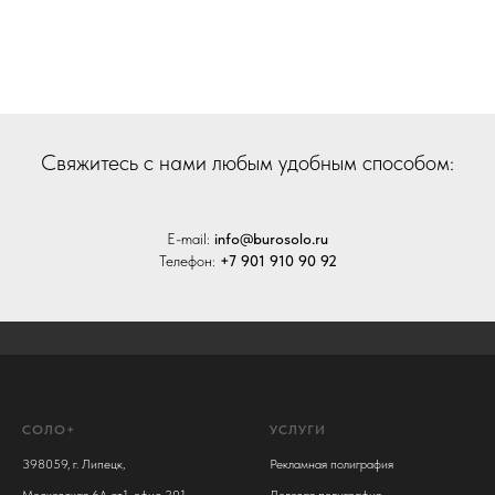
Cвяжитесь с нами любым удобным способом:
E-mail:
info@burosolo.ru
Телефон:
+7 901 910 90 92
СОЛО+
УСЛУГИ
398059, г. Липецк,
Рекламная полиграфия
Московская 6А ст.1, офис 201
Деловая полиграфия