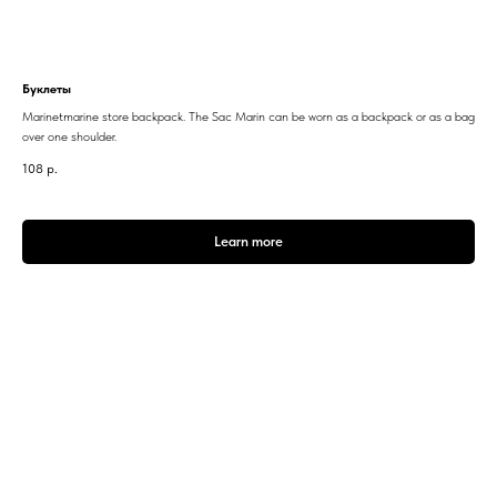
Буклеты
Marinetmarine store backpack. The Sac Marin can be worn as a backpack or as a bag
over one shoulder.
108
р.
Learn more