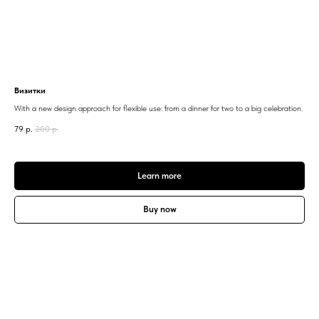
Визитки
With a new design approach for flexible use: from a dinner for two to a big celebration.
79
р.
200
р.
Learn more
Buy now