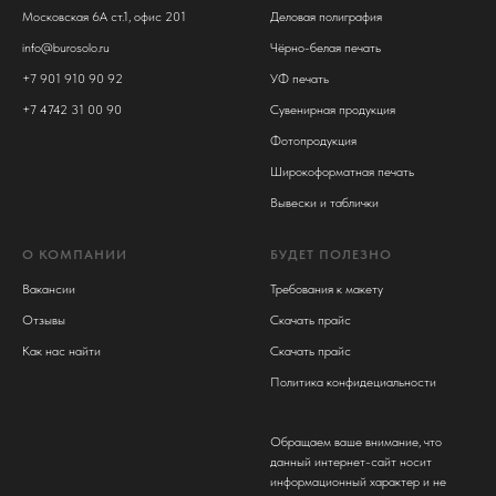
Московская 6А ст.1, офис 201
Деловая полиграфия
info@burosolo.ru
Чёрно-белая печать
+7 901 910 90 92
УФ печать
+7 4742 31 00 90
Сувенирная продукция
Фотопродукция
Широкоформатная печать
Вывески и таблички
О КОМПАНИИ
БУДЕТ ПОЛЕЗНО
Вакансии
Требования к макету
Отзывы
Скачать прайс
Как нас найти
Скачать прайс
Политика конфидециальности
Обращаем ваше внимание, что
данный интернет-сайт носит
информационный характер и не