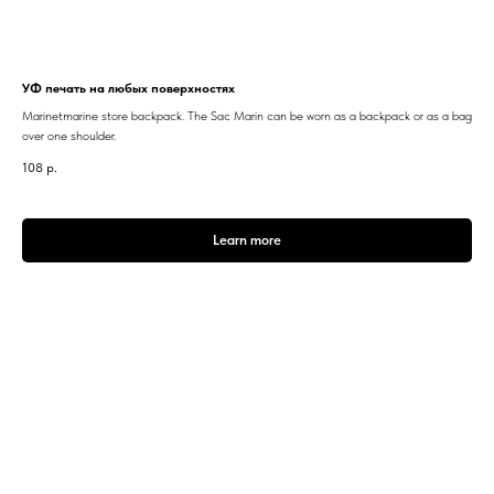
УФ печать на любых поверхностях
Marinetmarine store backpack. The Sac Marin can be worn as a backpack or as a bag
over one shoulder.
108
р.
Learn more