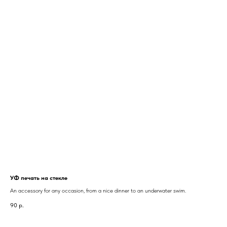
УФ печать на стекле
An accessory for any occasion, from a nice dinner to an underwater swim.
90
р.