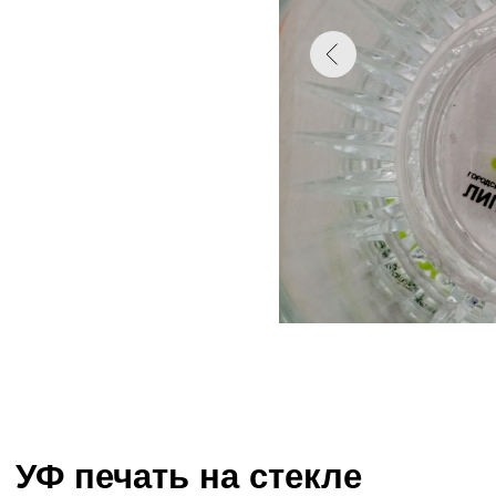
УФ печать на стекле
Тем, кому требуется качественная цветная
- Высокая скорость печати!
печать на ежедневниках,
- Большой выбор ежедневников
мы предлагаем заказать ежедневники с уф-
- Печать с выборочной уф-лакировкой
печатью!
- Печать белым цветом
УФ-печать является оптимальным решением
для заказов,
которые нужно выполнить в кратчайшие сроки.
Для печати мы используем современные
принтеры, которые позволяют
наносить полноцветное изображение высокого
разрешения,
а также делать выборочное или полное