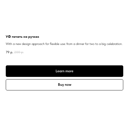
УФ печать на ручках
With a new design approach for flexible use: from a dinner for two to a big celebration.
79
р.
200
р.
Learn more
Buy now