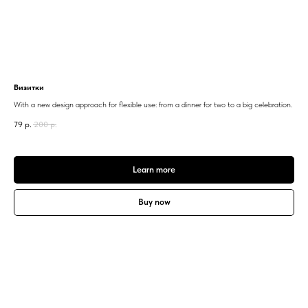
Визитки
With a new design approach for flexible use: from a dinner for two to a big celebration.
79
р.
200
р.
Learn more
Buy now