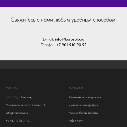
Cвяжитесь с нами любым удобным способом:
E-mail:
info@burosolo.ru
Телефон:
+7 901 910 90 92
СОЛО+
УСЛУГИ
398059, г. Липецк,
Рекламная полиграфия
Московская 6А ст.1, офис 201
Деловая полиграфия
info@burosolo.ru
Чёрно-белая печать
+7 901 910 90 92
УФ печать