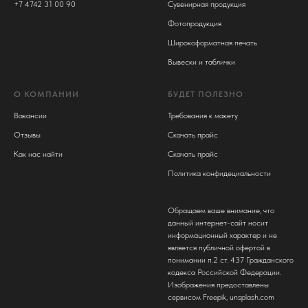
+7 4742 31 00 90
Сувенирная продукция
Фотопродукция
Широкоформатная печать
Вывески и таблички
О КОМПАНИИ
БУДЕТ ПОЛЕЗНО
Вакансии
Требования к макету
Отзывы
Скачать прайс
Как нас найти
Скачать прайс
Политика конфидециальности
Обращаем ваше внимание, что
данный интернет-сайт носит
информационный характер и не
является публичной офертой в
понимании п.2 ст. 437 Гражданского
кодекса Российской Федерации.
Изображения предоставлены
сервисом
Freepik
,
unsplash.com