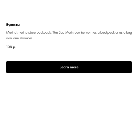
Буклеты
Marinetmarine store backpack. The Sac Marin can be worn as a backpack or as a bag
over one shoulder.
108
р.
Learn more